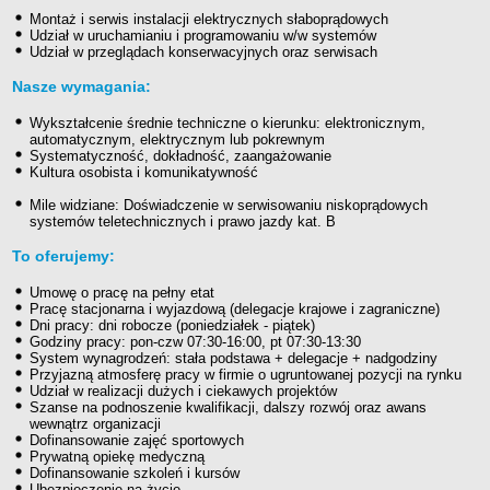
Montaż i serwis instalacji elektrycznych słaboprądowych
Udział w uruchamianiu i programowaniu w/w systemów
Udział w przeglądach konserwacyjnych oraz serwisach
Nasze wymagania:
Wykształcenie średnie techniczne o kierunku: elektronicznym,
automatycznym, elektrycznym lub pokrewnym
Systematyczność, dokładność, zaangażowanie
Kultura osobista i komunikatywność
Mile widziane: Doświadczenie w serwisowaniu niskoprądowych
systemów teletechnicznych i prawo jazdy kat. B
To oferujemy:
Umowę o pracę na pełny etat
Pracę stacjonarna i wyjazdową (delegacje krajowe i zagraniczne)
Dni pracy: dni robocze (poniedziałek - piątek)
Godziny pracy: pon-czw 07:30-16:00, pt 07:30-13:30
System wynagrodzeń: stała podstawa + delegacje + nadgodziny
Przyjazną atmosferę pracy w firmie o ugruntowanej pozycji na rynku
Udział w realizacji dużych i ciekawych projektów
Szanse na podnoszenie kwalifikacji, dalszy rozwój oraz awans
wewnątrz organizacji
Dofinansowanie zajęć sportowych
Prywatną opiekę medyczną
Dofinansowanie szkoleń i kursów
Ubezpieczenie na życie